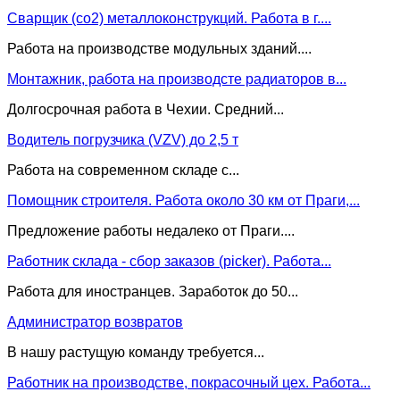
Сварщик (co2) металлоконструкций. Работа в г....
Работа на производстве модульных зданий....
Монтажник, работа на производсте радиаторов в...
Долгосрочная работа в Чехии. Средний...
Водитель погрузчика (VZV) до 2,5 т
Работа на современном складе с...
Помощник строителя. Работа около 30 км от Праги,...
Предложение работы недалеко от Праги....
Работник склада - сбор заказов (picker). Работа...
Работа для иностранцев. Заработок до 50...
Администратор возвратов
В нашу растущую команду требуется...
Работник на производстве, покрасочный цех. Работа...