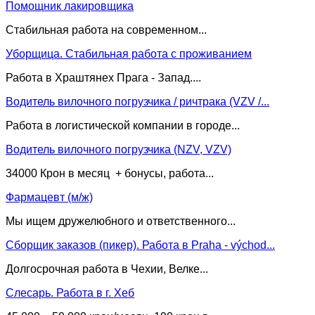
Помощник лакировщика
Стабильная работа на современном...
Уборщица. Стабильная работа с проживанием
Работа в Храштянех Прага - Запад....
Водитель вилочного погрузчика / ричтрака (VZV /...
Работа в логистической компании в городе...
Водитель вилочного погрузчика (NZV, VZV)
34000 Крон в месяц + бонусы, работа...
Фармацевт (м/ж)
Мы ищем дружелюбного и ответственного...
Сборщик заказов (пикер). Работа в Praha - východ...
Долгосрочная работа в Чехии, Велке...
Слесарь. Работа в г. Хеб