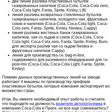
две линии разлива пластиковых бутылок
газированных напитков (Coca-Cola, Coca-Cola zero,
Coca-Cola light, Fanta, Sprite, Kinley, Lift)
линия разлива возвратных стеклянных бутылок
газированных напитков, холодного чая, фруктовых
соков и напитков (Coca-Cola, Coca-Cola light, Coca-
Cola zero, Fanta, Sprite, Kinley, Nestea, Cappy)
линия разлива жестяных банок газированных
напитков, чая со льдом и соков (Coca-Cola, Coca-
Cola light, Coca-Cola zero, Fanta, Sprite, Kinley, Burn;
для экспорта разлив чая со льдом Nestea и
фруктовых напитков Cappy)
линия для производства т.н. bag-in-box,
содержимого для разливного оборудования для т.н.
post-mix (Coca-Cola, Coca-Cola Light, Fanta, Sprite,
Kinley)
Помимо данных производственных линий на заводе
работают 4 машины по производству преформ
пластиковых бутылок, которые компания экспортирует во
множество стран.
Итак, Вы имеете необходимый опыт работы и считаете,
что подходите на должность
водителя автопогрузчика
в
компанию Coca-Cola в Праге, но все еще сомневаетесь?