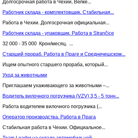
Долгосрочная работа в Чехии, Велке...
Работник склада - комплектовщик. Стабильная...
Работа в Чехии. Долгосрочная официальная...
Работник склада - упаковщик. Работа в Strančice
32 000 - 35 000 Крон/месяц. ...
Старший прораб. Работа в Праге и Среднечешском...
Ищем опытного старшего прораба, который...
Уход за животными
Приглашаем ухаживающего за животными –...
Водитель вилочного погрузчика (VZV) 3,5 - 5 тонн...
Работа водителем вилочного погрузчика (...
Оператор производства. Работа в Прага
Стабильная работа в Чехии. Официальное...
Team Leader на складе автомобильной...