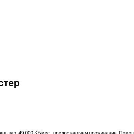
стер
ед. зар. 49 000 Kč/мес., предоставляем проживание. Помощ