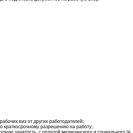
абочих виз от других работодателей;
по краткосрочному разрешению на работу;
лную занятость, с оплатой медицинского и социального (в