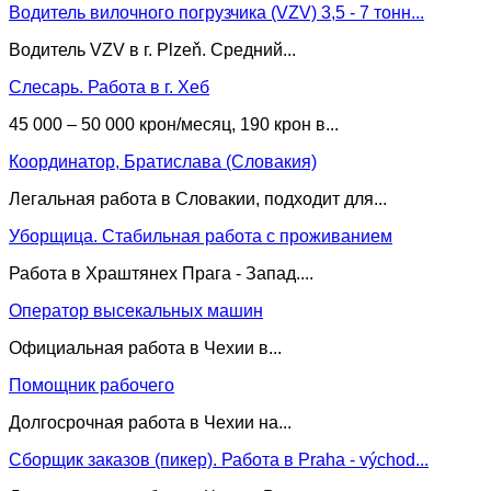
Водитель вилочного погрузчика (VZV) 3,5 - 7 тонн...
Водитель VZV в г. Plzeň. Средний...
Слесарь. Работа в г. Хеб
45 000 – 50 000 крон/месяц, 190 крон в...
Координатор, Братислава (Словакия)
Легальная работа в Словакии, подходит для...
Уборщица. Стабильная работа с проживанием
Работа в Храштянех Прага - Запад....
Оператор высекальных машин
Официальная работа в Чехии в...
Помощник рабочего
Долгосрочная работа в Чехии на...
Сборщик заказов (пикер). Работа в Praha - východ...