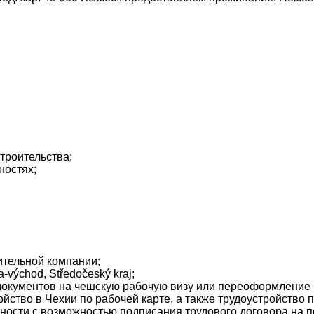
.
троительства;
ностях;
ительной компании;
-východ, Středočeský kraj;
документов на чешскую рабочую визу или переоформление р
ство в Чехии по рабочей карте, а также трудоустройство 
ности с возможностью подписания трудового договора на по