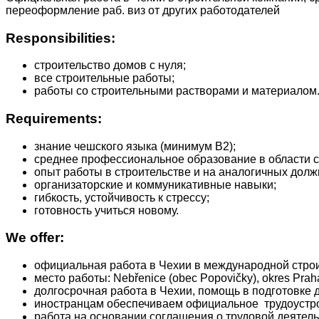
переоформление раб. виз от других работодателей
Responsibilities:
строительство домов с нуля;
все строительные работы;
работы со строительными растворами и материалом
Requirements:
знание чешского языка (минимум B2);
среднее профессиональное образование в области с
опыт работы в строительстве и на аналогичных долж
организаторские и коммуникативные навыки;
гибкость, устойчивость к стрессу;
готовность учиться новому.
We offer:
официальная работа в Чехии в международной стро
место работы: Nebřenice (obec Popovičky), okres Praha
долгосрочная работа в Чехии, помощь в подготовке 
иностранцам обеспечиваем официальное трудоустрой
работа на основании соглашения о трудовой деятель