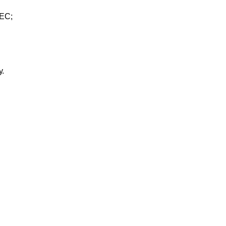
ЕС;
.