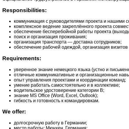
Responsibilities:
коммуникация с руководителями проекта и нашими с
комплексное ведение закреплённого проекта совмес
обеспечение бесперебойной работы проекта (выходы 
поиск и организация проживания;
организация транспорта — доставка сотрудников;
обеспечение рабочей одеждой, организация визитов к
Requirements:
уверенное знание немецкого языка (устно и письменн
отличные коммуникативные и организационные навы
опыт управления проектами и координации команд;
умение работать самостоятельно и в коллективе;
водительское удостоверение категории B;
знание MS Office (Word, Excel, Outlook);
гибкость и готовность к командировкам.
We offer:
долгосрочную работу в Германии;
место работы: Мюнхен, Германия;