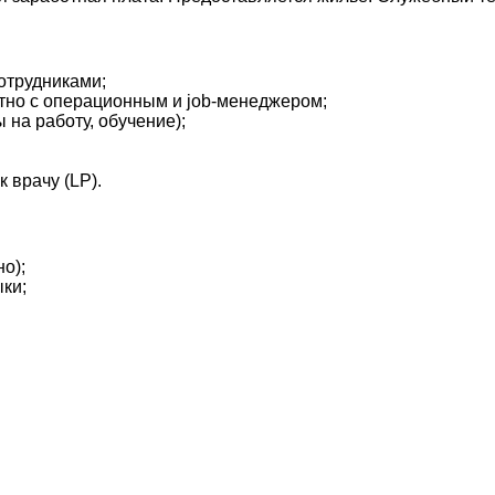
отрудниками;
тно с операционным и job-менеджером;
на работу, обучение);
 врачу (LP).
о);
ки;