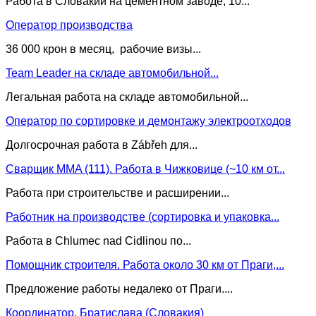
Работа в Словакии на цементном заводе, 10...
Оператор производства
36 000 крон в месяц, рабочие визы...
Team Leader на складе автомобильной...
Легальная работа на складе автомобильной...
Оператор по сортировке и демонтажу электроотходов
Долгосрочная работа в Zábřeh для...
Сварщик MMA (111). Работа в Чижковице (~10 км от...
Работа при строительстве и расширении...
Работник на производстве (сортировка и упаковка...
Работа в Chlumec nad Cidlinou по...
Помощник строителя. Работа около 30 км от Праги,...
Предложение работы недалеко от Праги....
Координатор, Братислава (Словакия)