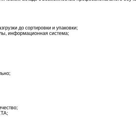
згрузки до сортировки и упаковки;
алы, информационная система;
льно;
ичество;
TA;