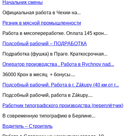
Начальник смены
Официальная работа в Чехии на...
Резник в мясной промышленности
Работа в мясопереработке. Оплата 145 крон...
Подсобный рабочий – ПОДРАБОТКА
Подработка (фушка) в Праге. Краткосрочная...
Оператор производства . Работа в Rychnov nad...
36000 Крон в месяц + бонусы....
Подсобный рабочий. Работа в г. Zákupy (40 км от г...
Подсобный рабочий, работа в Zákupy....
Работник типографского производства (переплётчик)
В современную типографию в Берлине...
Водитель – Строитель