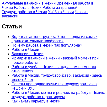
Актуальные вакансии в Чехии
Временная работа в
Чехии
Работа в Чехии
Работа за границей
Трудоустройство в Чехии
Учёба в Чехии
Чехия -
вакансии
Статьи
Водитель автопогрузчика 7 тонн - одна из самых
привлекательных профессий
Почему работа в Чехии так популярна?
Работа в Чехии
Вакансии в Чехии
Ярмарки вакансий в Чехии - важный момент при
поиске работы
Работа и учеба в Чехии выгодна вам во многих
отношениях
Работа в Чехии, трудоустройство, вакансии - здесь
мелочей нет
Советы преподавателям: как трудоустроиться в
чешский ВУЗ
Работа в Чехии: мечты и реалии, на работу в Чехию,
трудоустройство гарантируем
Как начать карьеру в Чехии